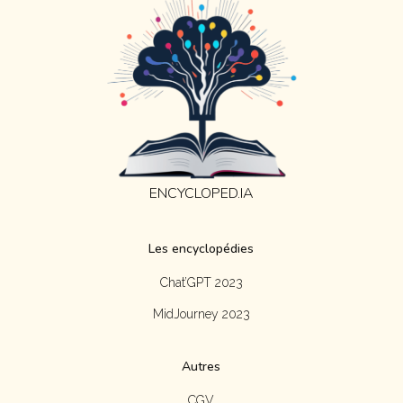
ENCYCLOPED.IA
Les encyclopédies
Chat’GPT 2023
MidJourney 2023
Autres
CGV