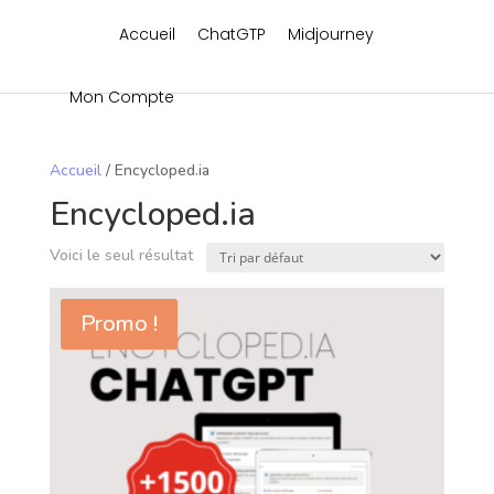
Accueil
ChatGTP
Midjourney
Mon Compte
Accueil
/ Encycloped.ia
Encycloped.ia
Voici le seul résultat
Promo !